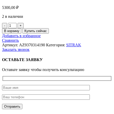
5300,00
₽
2 в наличии
Количество
товара
В корзину
Купить сейчас
Подшипник
Добавить в избранное
подвесной
Сравнить
D75*30
Артикул:
AZ9370314190
Категория:
SITRAK
2отв.
Заказать звонок
МЦО245мм.
HowoT5G,
ОСТАВЬТЕ ЗАЯВКУ
SitrakC7H.
Shaft-
Оставьте заявку чтобы получить консультацию
Gear