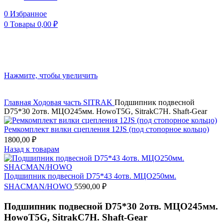
0
Избранное
0
Товары
0,00
₽
Нажмите, чтобы увеличить
Главная
Ходовая часть
SITRAK
Подшипник подвесной
D75*30 2отв. МЦО245мм. HowoT5G, SitrakC7H. Shaft-Gear
Ремкомплект вилки сцепления 12JS (под стопорное кольцо)
1800,00
₽
Назад к товарам
Подшипник подвесной D75*43 4отв. МЦО250мм.
SHACMAN/HOWO
5590,00
₽
Подшипник подвесной D75*30 2отв. МЦО245мм.
HowoT5G, SitrakC7H. Shaft-Gear