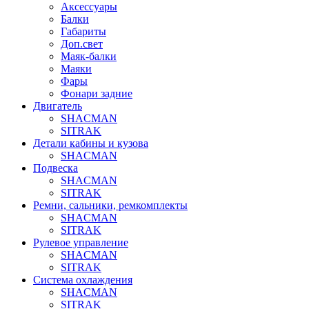
Аксессуары
Балки
Габариты
Доп.свет
Маяк-балки
Маяки
Фары
Фонари задние
Двигатель
SHACMAN
SITRAK
Детали кабины и кузова
SHACMAN
Подвеска
SHACMAN
SITRAK
Ремни, сальники, ремкомплекты
SHACMAN
SITRAK
Рулевое управление
SHACMAN
SITRAK
Система охлаждения
SHACMAN
SITRAK