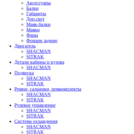
Аксессуары
Балки
Габариты
Доп.свет
Маяк-балки
Маяки
Фары
Фонари задние
Двигатель
SHACMAN
SITRAK
Детали кабины и кузова
SHACMAN
Подвеска
SHACMAN
SITRAK
Ремни, сальники, ремкомплекты
SHACMAN
SITRAK
Рулевое управление
SHACMAN
SITRAK
Система охлаждения
SHACMAN
SITRAK