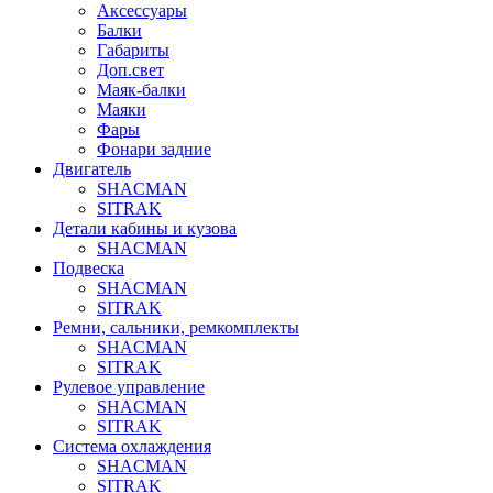
Аксессуары
Балки
Габариты
Доп.свет
Маяк-балки
Маяки
Фары
Фонари задние
Двигатель
SHACMAN
SITRAK
Детали кабины и кузова
SHACMAN
Подвеска
SHACMAN
SITRAK
Ремни, сальники, ремкомплекты
SHACMAN
SITRAK
Рулевое управление
SHACMAN
SITRAK
Система охлаждения
SHACMAN
SITRAK