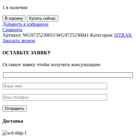
1 в наличии
Количество
В корзину
Купить сейчас
товара
Добавить в избранное
ПГУ
Сравнить
сцепления
Артикул:
WG9725230051\WG9725230041
Категория:
SITRAK
HOWO
Заказать звонок
A7
HW76
ОСТАВЬТЕ ЗАЯВКУ
Оставьте заявку чтобы получить консультацию
Доставка