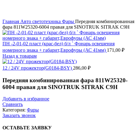
Главная
Авто светотехника
Фары
Передняя комбинированная
фара 811W25320-6004 правая для SINOTRUK SITRAK C9H
ПН -2-01-02 пласт (крас-бел) б/л ` Фонарь освещения
номерного знака + габарит,Еврофуры (АС 41мм)
171,00
₽
Назад к товарам
12 / 24V прожектор(G0184-BSY)
286,00
₽
Передняя комбинированная фара 811W25320-
6004 правая для SINOTRUK SITRAK C9H
Добавить в избранное
Сравнить
Категория:
Фары
Заказать звонок
ОСТАВЬТЕ ЗАЯВКУ