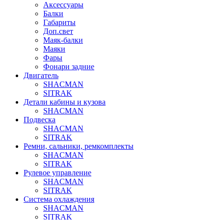
Аксессуары
Балки
Габариты
Доп.свет
Маяк-балки
Маяки
Фары
Фонари задние
Двигатель
SHACMAN
SITRAK
Детали кабины и кузова
SHACMAN
Подвеска
SHACMAN
SITRAK
Ремни, сальники, ремкомплекты
SHACMAN
SITRAK
Рулевое управление
SHACMAN
SITRAK
Система охлаждения
SHACMAN
SITRAK