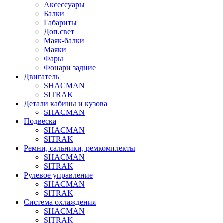
Аксессуары
Балки
Габариты
Доп.свет
Маяк-балки
Маяки
Фары
Фонари задние
Двигатель
SHACMAN
SITRAK
Детали кабины и кузова
SHACMAN
Подвеска
SHACMAN
SITRAK
Ремни, сальники, ремкомплекты
SHACMAN
SITRAK
Рулевое управление
SHACMAN
SITRAK
Система охлаждения
SHACMAN
SITRAK