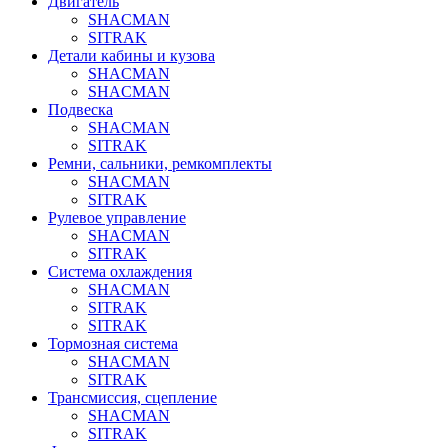
Двигатель
SHACMAN
SITRAK
Детали кабины и кузова
SHACMAN
SHACMAN
Подвеска
SHACMAN
SITRAK
Ремни, сальники, ремкомплекты
SHACMAN
SITRAK
Рулевое управление
SHACMAN
SITRAK
Система охлаждения
SHACMAN
SITRAK
SITRAK
Тормозная система
SHACMAN
SITRAK
Трансмиссия, сцепление
SHACMAN
SITRAK