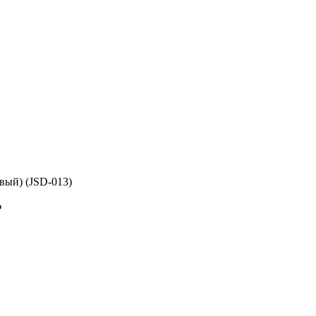
вый) (JSD-013)
₽