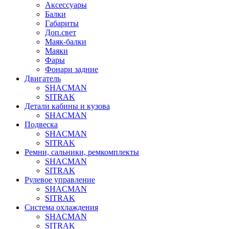
Аксессуары
Балки
Габариты
Доп.свет
Маяк-балки
Маяки
Фары
Фонари задние
Двигатель
SHACMAN
SITRAK
Детали кабины и кузова
SHACMAN
Подвеска
SHACMAN
SITRAK
Ремни, сальники, ремкомплекты
SHACMAN
SITRAK
Рулевое управление
SHACMAN
SITRAK
Система охлаждения
SHACMAN
SITRAK