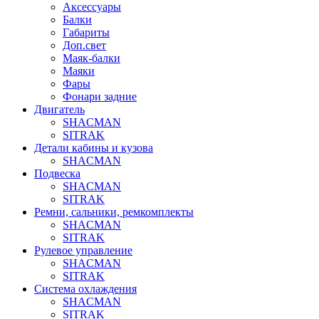
Аксессуары
Балки
Габариты
Доп.свет
Маяк-балки
Маяки
Фары
Фонари задние
Двигатель
SHACMAN
SITRAK
Детали кабины и кузова
SHACMAN
Подвеска
SHACMAN
SITRAK
Ремни, сальники, ремкомплекты
SHACMAN
SITRAK
Рулевое управление
SHACMAN
SITRAK
Система охлаждения
SHACMAN
SITRAK