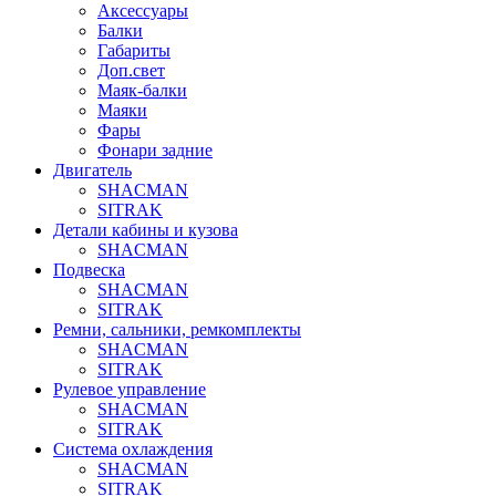
Аксессуары
Балки
Габариты
Доп.свет
Маяк-балки
Маяки
Фары
Фонари задние
Двигатель
SHACMAN
SITRAK
Детали кабины и кузова
SHACMAN
Подвеска
SHACMAN
SITRAK
Ремни, сальники, ремкомплекты
SHACMAN
SITRAK
Рулевое управление
SHACMAN
SITRAK
Система охлаждения
SHACMAN
SITRAK