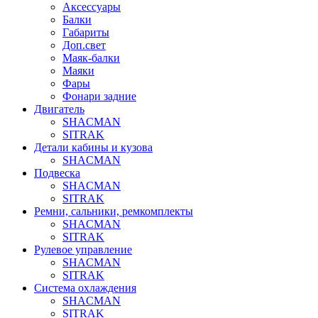
Аксессуары
Балки
Габариты
Доп.свет
Маяк-балки
Маяки
Фары
Фонари задние
Двигатель
SHACMAN
SITRAK
Детали кабины и кузова
SHACMAN
Подвеска
SHACMAN
SITRAK
Ремни, сальники, ремкомплекты
SHACMAN
SITRAK
Рулевое управление
SHACMAN
SITRAK
Система охлаждения
SHACMAN
SITRAK