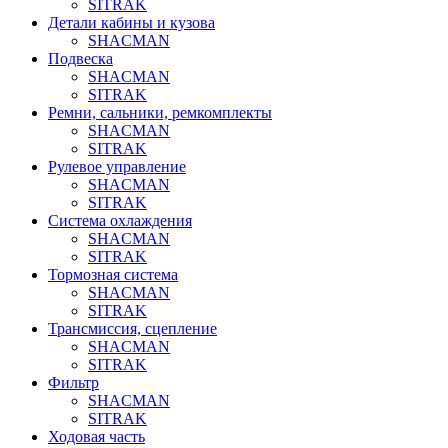
SITRAK
Детали кабины и кузова
SHACMAN
Подвеска
SHACMAN
SITRAK
Ремни, сальники, ремкомплекты
SHACMAN
SITRAK
Рулевое управление
SHACMAN
SITRAK
Система охлаждения
SHACMAN
SITRAK
Тормозная система
SHACMAN
SITRAK
Трансмиссия, сцепление
SHACMAN
SITRAK
Фильтр
SHACMAN
SITRAK
Ходовая часть