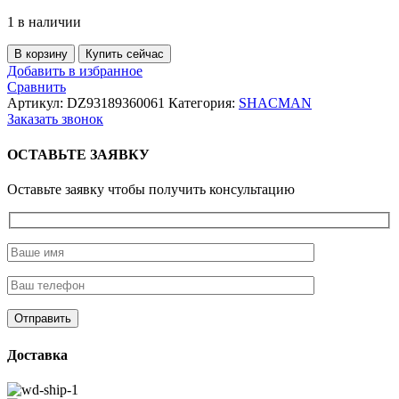
1 в наличии
Количество
В корзину
Купить сейчас
товара
Добавить в избранное
Кран
Сравнить
ручного
Артикул:
DZ93189360061
Категория:
SHACMAN
тормоза
Заказать звонок
3
выхода
ОСТАВЬТЕ ЗАЯВКУ
снизу
F3000
Оставьте заявку чтобы получить консультацию
Доставка