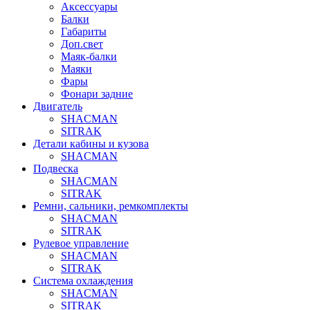
Аксессуары
Балки
Габариты
Доп.свет
Маяк-балки
Маяки
Фары
Фонари задние
Двигатель
SHACMAN
SITRAK
Детали кабины и кузова
SHACMAN
Подвеска
SHACMAN
SITRAK
Ремни, сальники, ремкомплекты
SHACMAN
SITRAK
Рулевое управление
SHACMAN
SITRAK
Система охлаждения
SHACMAN
SITRAK