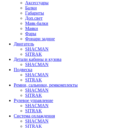
Аксессуары
Балки
Габариты
Доп.свет
Маяк-балки
Маяки
Фары
Фонари задние
Двигатель
SHACMAN
SITRAK
Детали кабины и кузова
SHACMAN
Подвеска
SHACMAN
SITRAK
Ремни, сальники, ремкомплекты
SHACMAN
SITRAK
Рулевое управление
SHACMAN
SITRAK
Система охлаждения
SHACMAN
SITRAK