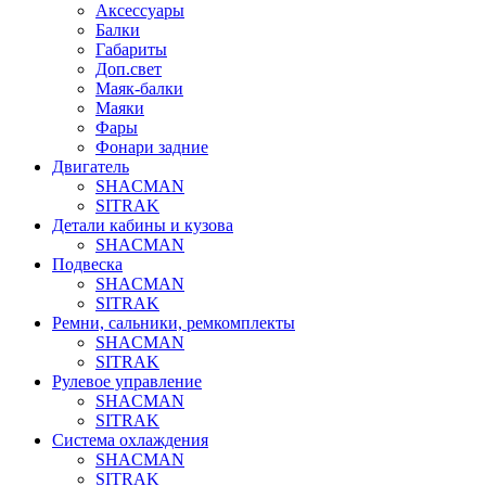
Аксессуары
Балки
Габариты
Доп.свет
Маяк-балки
Маяки
Фары
Фонари задние
Двигатель
SHACMAN
SITRAK
Детали кабины и кузова
SHACMAN
Подвеска
SHACMAN
SITRAK
Ремни, сальники, ремкомплекты
SHACMAN
SITRAK
Рулевое управление
SHACMAN
SITRAK
Система охлаждения
SHACMAN
SITRAK