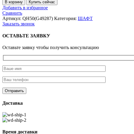
Количество
В корзину
Купить сейчас
товара
Добавить в избранное
КОМ
Сравнить
под
Артикул:
QH50(G49287)
Категория:
ШАФТ
насос
Заказать звонок
ISO
серии
ОСТАВЬТЕ ЗАЯВКУ
12JSD
Оставьте заявку чтобы получить консультацию
Доставка
Время доставки