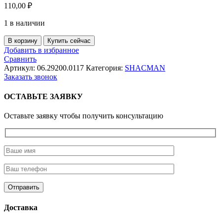
110,00
₽
1 в наличии
Количество
В корзину
Купить сейчас
товара
Добавить в избранное
Кольцо
Сравнить
стопорное
Артикул:
06.29200.0117
Категория:
SHACMAN
(мост
Заказать звонок
HDZ300)
(45х1.75мм)
ОСТАВЬТЕ ЗАЯВКУ
SHAANXI
Оставьте заявку чтобы получить консультацию
Доставка