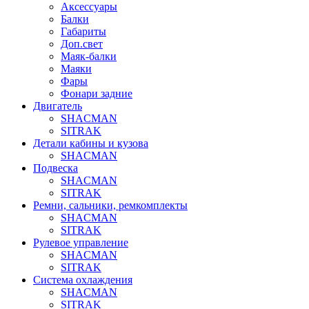
Аксессуары
Балки
Габариты
Доп.свет
Маяк-балки
Маяки
Фары
Фонари задние
Двигатель
SHACMAN
SITRAK
Детали кабины и кузова
SHACMAN
Подвеска
SHACMAN
SITRAK
Ремни, сальники, ремкомплекты
SHACMAN
SITRAK
Рулевое управление
SHACMAN
SITRAK
Система охлаждения
SHACMAN
SITRAK