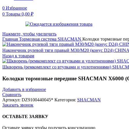
0
Избранное
0
Товары
0,00
₽
Нажмите, чтобы увеличить
Главная
Тормозная система
SHACMAN
Колодки тормозные п
Наконечник рулевой тяги правый М30/М20 (конус D24) CHIN
Назад к товарам
Шкворень (ремкомплект со втулками и уплотнениями) SHA
Колодки тормозные передние SHACMAN X6000 
Добавить в избранное
Сравнить
Артикул:
DZ9100440045*
Категория:
SHACMAN
Заказать звонок
ОСТАВЬТЕ ЗАЯВКУ
Оставьте заявку чтобы получить консультацию