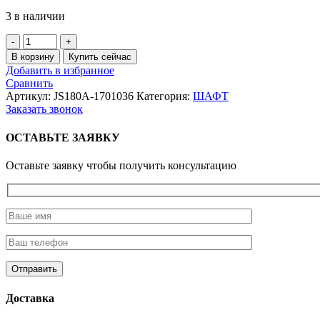
3 в наличии
Количество
товара
В корзину
Купить сейчас
Гайка
Добавить в избранное
первичного
Сравнить
вала
Артикул:
JS180A-1701036
Категория:
ШАФТ
на
Заказать звонок
КПП
ОСТАВЬТЕ ЗАЯВКУ
Оставьте заявку чтобы получить консультацию
Доставка