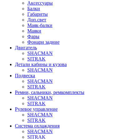
Аксессуары
Балки
Габариты
Доп.свет
Маяк-балки
Маяки
Фары
Фонари задние
Двигатель
SHACMAN
SITRAK
Детали кабины и кузова
SHACMAN
Подвеска
SHACMAN
SITRAK
Ремни, сальники, ремкомплекты
SHACMAN
SITRAK
Рулевое управление
SHACMAN
SITRAK
Система охлаждения
SHACMAN
SITRAK