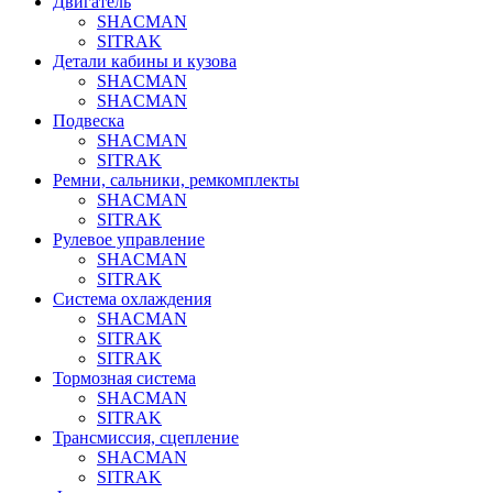
Двигатель
SHACMAN
SITRAK
Детали кабины и кузова
SHACMAN
SHACMAN
Подвеска
SHACMAN
SITRAK
Ремни, сальники, ремкомплекты
SHACMAN
SITRAK
Рулевое управление
SHACMAN
SITRAK
Система охлаждения
SHACMAN
SITRAK
SITRAK
Тормозная система
SHACMAN
SITRAK
Трансмиссия, сцепление
SHACMAN
SITRAK