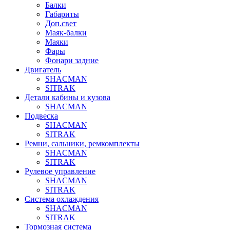
Балки
Габариты
Доп.свет
Маяк-балки
Маяки
Фары
Фонари задние
Двигатель
SHACMAN
SITRAK
Детали кабины и кузова
SHACMAN
Подвеска
SHACMAN
SITRAK
Ремни, сальники, ремкомплекты
SHACMAN
SITRAK
Рулевое управление
SHACMAN
SITRAK
Система охлаждения
SHACMAN
SITRAK
Тормозная система