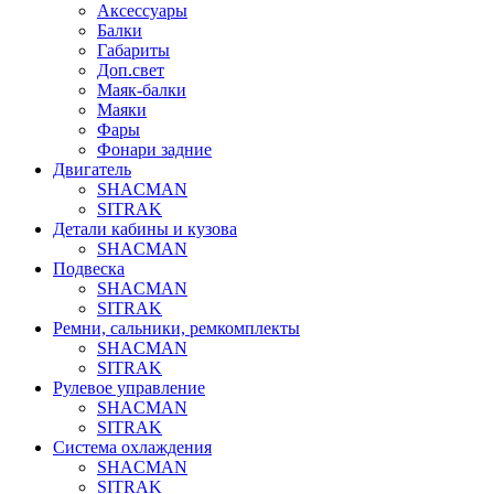
Аксессуары
Балки
Габариты
Доп.свет
Маяк-балки
Маяки
Фары
Фонари задние
Двигатель
SHACMAN
SITRAK
Детали кабины и кузова
SHACMAN
Подвеска
SHACMAN
SITRAK
Ремни, сальники, ремкомплекты
SHACMAN
SITRAK
Рулевое управление
SHACMAN
SITRAK
Система охлаждения
SHACMAN
SITRAK