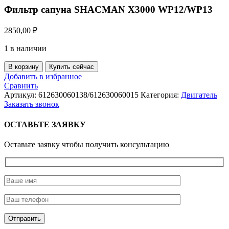
Фильтр сапуна SHACMAN X3000 WP12/WP13
2850,00
₽
1 в наличии
Количество
В корзину
Купить сейчас
товара
Добавить в избранное
Фильтр
Сравнить
сапуна
Артикул:
612630060138/612630060015
Категория:
Двигатель
SHACMAN
Заказать звонок
X3000
WP12/WP13
ОСТАВЬТЕ ЗАЯВКУ
Оставьте заявку чтобы получить консультацию