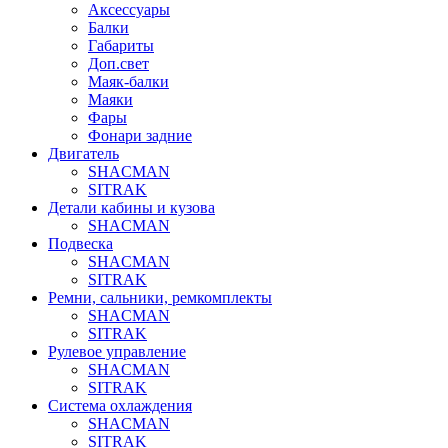
Аксессуары
Балки
Габариты
Доп.свет
Маяк-балки
Маяки
Фары
Фонари задние
Двигатель
SHACMAN
SITRAK
Детали кабины и кузова
SHACMAN
Подвеска
SHACMAN
SITRAK
Ремни, сальники, ремкомплекты
SHACMAN
SITRAK
Рулевое управление
SHACMAN
SITRAK
Система охлаждения
SHACMAN
SITRAK