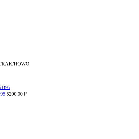
 SITRAK/HOWO
D95
5200,00
₽