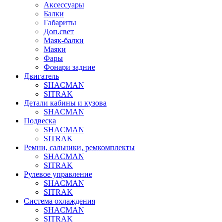
Аксессуары
Балки
Габариты
Доп.свет
Маяк-балки
Маяки
Фары
Фонари задние
Двигатель
SHACMAN
SITRAK
Детали кабины и кузова
SHACMAN
Подвеска
SHACMAN
SITRAK
Ремни, сальники, ремкомплекты
SHACMAN
SITRAK
Рулевое управление
SHACMAN
SITRAK
Система охлаждения
SHACMAN
SITRAK