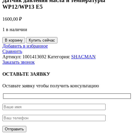
Датчик давления масла и температуры
WP12/WP13 E5
1600,00
₽
1 в наличии
Количество
В корзину
Купить сейчас
товара
Добавить в избранное
Датчик
Сравнить
давления
Артикул:
1001413692
Категория:
SHACMAN
масла
Заказать звонок
и
температуры
ОСТАВЬТЕ ЗАЯВКУ
WP12/WP13
E5
Оставьте заявку чтобы получить консультацию