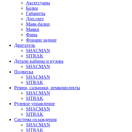
Аксессуары
Балки
Габариты
Доп.свет
Маяк-балки
Маяки
Фары
Фонари задние
Двигатель
SHACMAN
SITRAK
Детали кабины и кузова
SHACMAN
Подвеска
SHACMAN
SITRAK
Ремни, сальники, ремкомплекты
SHACMAN
SITRAK
Рулевое управление
SHACMAN
SITRAK
Система охлаждения
SHACMAN
SITRAK