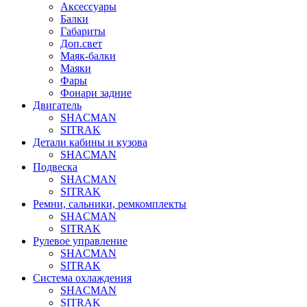
Аксессуары
Балки
Габариты
Доп.свет
Маяк-балки
Маяки
Фары
Фонари задние
Двигатель
SHACMAN
SITRAK
Детали кабины и кузова
SHACMAN
Подвеска
SHACMAN
SITRAK
Ремни, сальники, ремкомплекты
SHACMAN
SITRAK
Рулевое управление
SHACMAN
SITRAK
Система охлаждения
SHACMAN
SITRAK