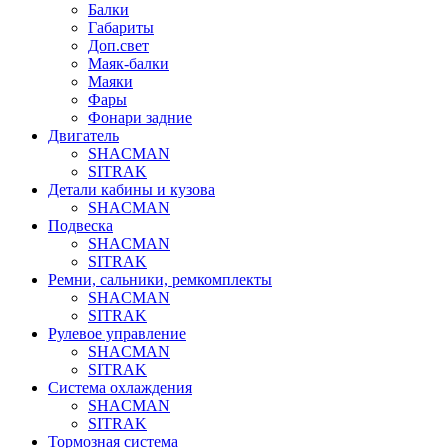
Балки
Габариты
Доп.свет
Маяк-балки
Маяки
Фары
Фонари задние
Двигатель
SHACMAN
SITRAK
Детали кабины и кузова
SHACMAN
Подвеска
SHACMAN
SITRAK
Ремни, сальники, ремкомплекты
SHACMAN
SITRAK
Рулевое управление
SHACMAN
SITRAK
Система охлаждения
SHACMAN
SITRAK
Тормозная система