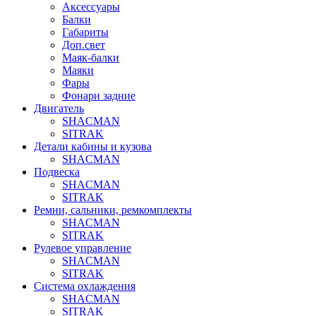
Аксессуары
Балки
Габариты
Доп.свет
Маяк-балки
Маяки
Фары
Фонари задние
Двигатель
SHACMAN
SITRAK
Детали кабины и кузова
SHACMAN
Подвеска
SHACMAN
SITRAK
Ремни, сальники, ремкомплекты
SHACMAN
SITRAK
Рулевое управление
SHACMAN
SITRAK
Система охлаждения
SHACMAN
SITRAK