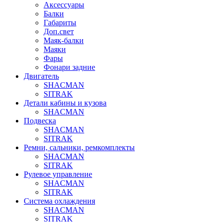
Аксессуары
Балки
Габариты
Доп.свет
Маяк-балки
Маяки
Фары
Фонари задние
Двигатель
SHACMAN
SITRAK
Детали кабины и кузова
SHACMAN
Подвеска
SHACMAN
SITRAK
Ремни, сальники, ремкомплекты
SHACMAN
SITRAK
Рулевое управление
SHACMAN
SITRAK
Система охлаждения
SHACMAN
SITRAK