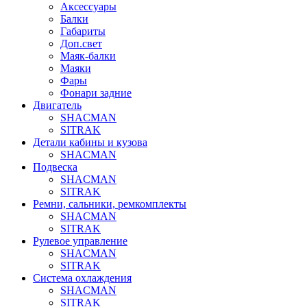
Аксессуары
Балки
Габариты
Доп.свет
Маяк-балки
Маяки
Фары
Фонари задние
Двигатель
SHACMAN
SITRAK
Детали кабины и кузова
SHACMAN
Подвеска
SHACMAN
SITRAK
Ремни, сальники, ремкомплекты
SHACMAN
SITRAK
Рулевое управление
SHACMAN
SITRAK
Система охлаждения
SHACMAN
SITRAK