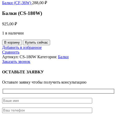
Балки (CF-36W)
288,00
₽
Балки (CS-180W)
925,00
₽
1 в наличии
Количество
В корзину
Купить сейчас
товара
Добавить в избранное
Балки
Сравнить
(CS-
Артикул:
CS-180W
Категория:
Балки
180W)
Заказать звонок
ОСТАВЬТЕ ЗАЯВКУ
Оставьте заявку чтобы получить консультацию