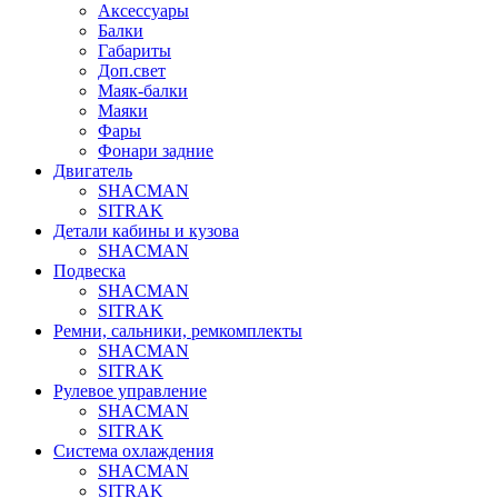
Аксессуары
Балки
Габариты
Доп.свет
Маяк-балки
Маяки
Фары
Фонари задние
Двигатель
SHACMAN
SITRAK
Детали кабины и кузова
SHACMAN
Подвеска
SHACMAN
SITRAK
Ремни, сальники, ремкомплекты
SHACMAN
SITRAK
Рулевое управление
SHACMAN
SITRAK
Система охлаждения
SHACMAN
SITRAK