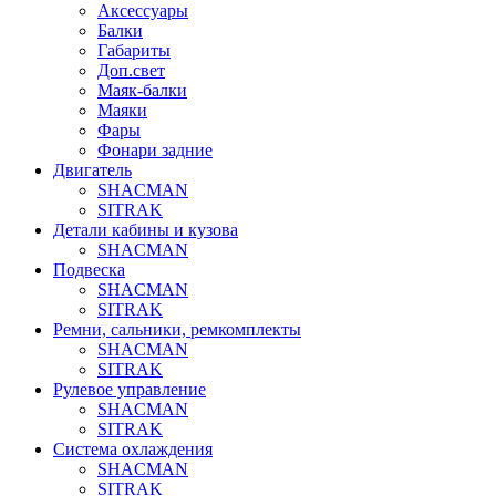
Аксессуары
Балки
Габариты
Доп.свет
Маяк-балки
Маяки
Фары
Фонари задние
Двигатель
SHACMAN
SITRAK
Детали кабины и кузова
SHACMAN
Подвеска
SHACMAN
SITRAK
Ремни, сальники, ремкомплекты
SHACMAN
SITRAK
Рулевое управление
SHACMAN
SITRAK
Система охлаждения
SHACMAN
SITRAK