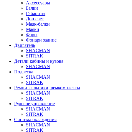
Аксессуары
Балки
Габариты
Доп.свет
Маяк-балки
Маяки
Фары
Фонари задние
Двигатель
SHACMAN
SITRAK
Детали кабины и кузова
SHACMAN
Подвеска
SHACMAN
SITRAK
Ремни, сальники, ремкомплекты
SHACMAN
SITRAK
Рулевое управление
SHACMAN
SITRAK
Система охлаждения
SHACMAN
SITRAK