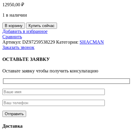
12950,00
₽
1 в наличии
Количество
В корзину
Купить сейчас
товара
Добавить в избранное
Защита
Сравнить
радиатора
Артикул:
DZ97259538229
Категория:
SHACMAN
нижняя
Заказать звонок
X3000
(10013160/300424/5024036,
ОСТАВЬТЕ ЗАЯВКУ
КИТАЙ)
(SHACMAN
Оставьте заявку чтобы получить консультацию
)
Доставка