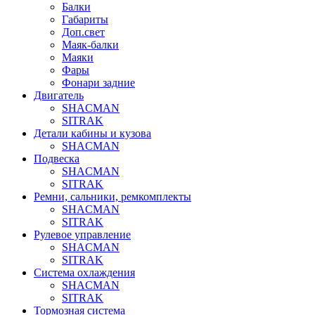
Балки
Габариты
Доп.свет
Маяк-балки
Маяки
Фары
Фонари задние
Двигатель
SHACMAN
SITRAK
Детали кабины и кузова
SHACMAN
Подвеска
SHACMAN
SITRAK
Ремни, сальники, ремкомплекты
SHACMAN
SITRAK
Рулевое управление
SHACMAN
SITRAK
Система охлаждения
SHACMAN
SITRAK
Тормозная система