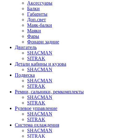
Аксессуары
Балки
Габариты
Доп.свет
Маяк-балки
Маяки
Фары
Фонари задние
Двигатель
SHACMAN
SITRAK
Детали кабины и кузова
SHACMAN
Подвеска
SHACMAN
SITRAK
Ремни, сальники, ремкомплекты
SHACMAN
SITRAK
Рулевое управление
SHACMAN
SITRAK
Система охлаждения
SHACMAN
SITRAK